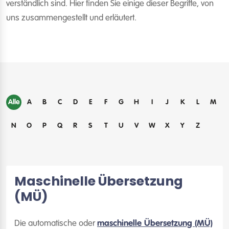
verständlich sind. Hier finden Sie einige dieser Begriffe, von
uns zusammengestellt und erläutert.
Alle
A
B
C
D
E
F
G
H
I
J
K
L
M
N
O
P
Q
R
S
T
U
V
W
X
Y
Z
Maschinelle Übersetzung
(MÜ)
Die automatische oder
maschinelle Übersetzung (MÜ)