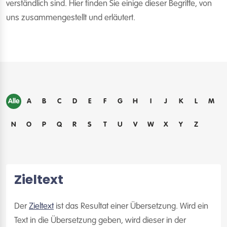
verständlich sind. Hier finden Sie einige dieser Begriffe, von
uns zusammengestellt und erläutert.
Alle
A
B
C
D
E
F
G
H
I
J
K
L
M
N
O
P
Q
R
S
T
U
V
W
X
Y
Z
Zieltext
Der
Zieltext
ist das Resultat einer Übersetzung. Wird ein
Text in die Übersetzung geben, wird dieser in der