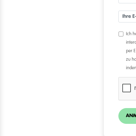
Ich 
inte
per 
zu ha
indem
ANM