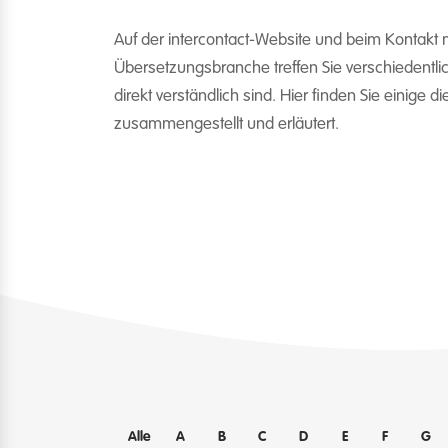
Auf der intercontact-Website und beim Kontakt m
Übersetzungsbranche treffen Sie verschiedentlich
direkt verständlich sind. Hier finden Sie einige di
zusammengestellt und erläutert.
Alle
A
B
C
D
E
F
G