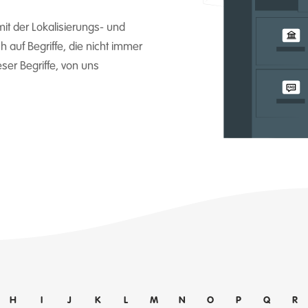
it der Lokalisierungs- und
 auf Begriffe, die nicht immer
eser Begriffe, von uns
H
I
J
K
L
M
N
O
P
Q
R