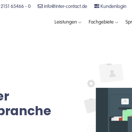
2151 65466 - 0
info@inter-contact.de
Kundenlogin
Leistungen
Fachgebiete
Sp
er
sbranche