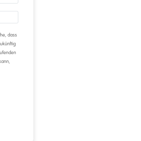
ehe, dass
ukünftig
aufenden
 kann,