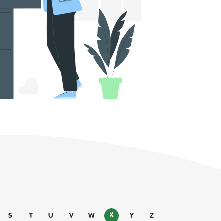
X
S
T
U
V
W
Y
Z