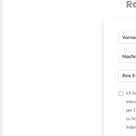
R
Ich 
inte
per 
zu ha
indem