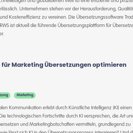
chnelllebigen und globalisierten Welt ist eine effiziente und präzi
lässlich. Unternehmen stehen vor der Herausforderung, Qualität
und Kosteneffizienz zu vereinen. Die Übersetzungssoftware Tra
RWS ist aktuell die führende Übersetzungsplattform für Übersetz
er.
 für Marketing Übersetzungen optimieren
tzung
Marketing
talen Kommunikation erlebt durch Künstliche Intelligenz (KI) einen
ie technologischen Fortschritte durch KI versprechen, die Art un
bersetzen und Marketingbotschaften vermitteln, grundlegend zu
wie lässt sich KI in den Übersetzungsprozess integrieren? Und 