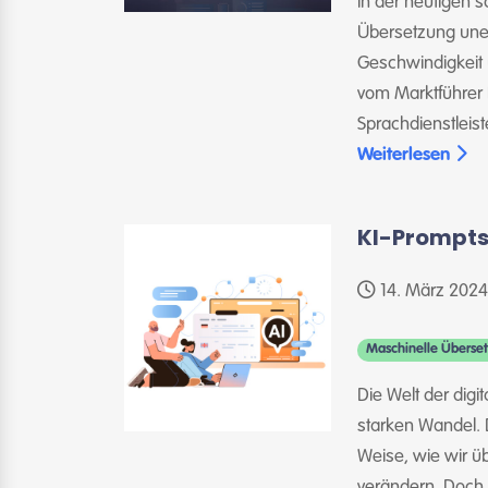
In der heutigen s
Übersetzung uner
Geschwindigkeit 
vom Marktführer 
Sprachdienstleist
Weiterlesen
KI-Prompts
14. März 2024
Maschinelle Überse
Die Welt der digi
starken Wandel. D
Weise, wie wir ü
verändern. Doch 