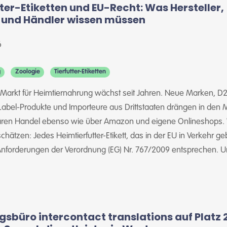
ter-Etiketten und EU-Recht: Was Hersteller,
 und Händler wissen müssen
6
g
Zoologie
Tierfutter-Etiketten
Markt für Heimtiernahrung wächst seit Jahren. Neue Marken, D
-Label-Produkte und Importeure aus Drittstaaten drängen in den 
nären Handel ebenso wie über Amazon und eigene Onlineshops.
schätzen: Jedes Heimtierfutter-Etikett, das in der EU in Verkehr ge
nforderungen der Verordnung (EG) Nr. 767/2009 entsprechen. U
sbüro intercontact translations auf Platz 