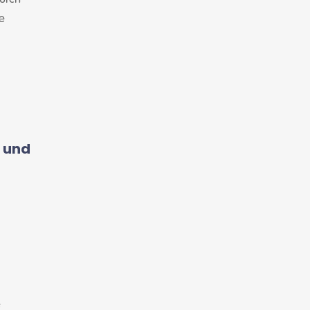
e
 und
e