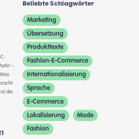
Beliebte Schlagwörter
Marketing
Übersetzung
Produkttexte
2C-
Fashion-E-Commerce
Markt –
Internationalisierung
 Was
bracht
Sprache
nd die
E-Commerce
Lokalisierung
Mode
Fashion
21