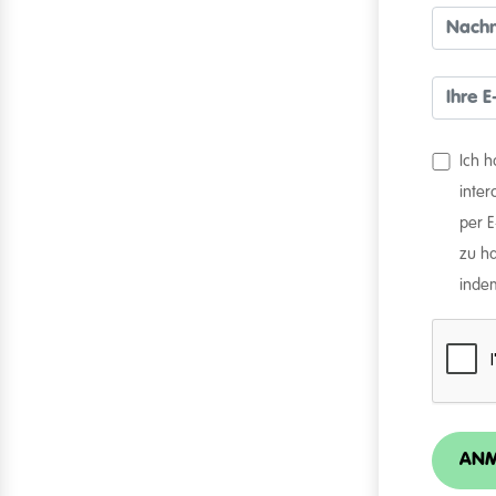
Ich 
inte
per 
zu ha
indem
ANM