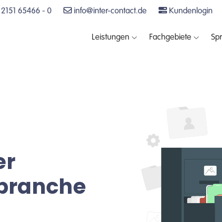
2151 65466 - 0
info@inter-contact.de
Kundenlogin
Leistungen
Fachgebiete
Sp
er
sbranche