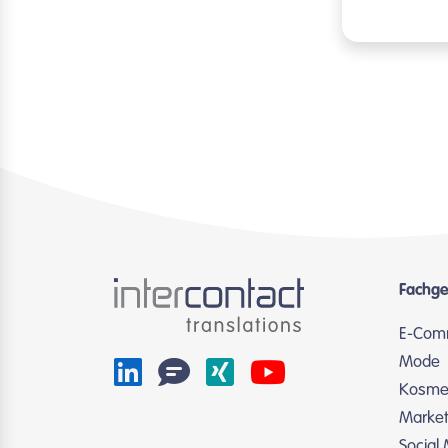
Fachge
E-Com
Mode
Kosmet
Market
Social