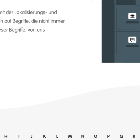
it der Lokalisierungs- und
 auf Begriffe, die nicht immer
eser Begriffe, von uns
H
I
J
K
L
M
N
O
P
Q
R