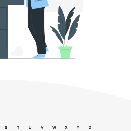
S
T
U
V
W
X
Y
Z