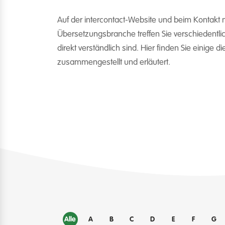
Auf der intercontact-Website und beim Kontakt m
Übersetzungsbranche treffen Sie verschiedentlich
direkt verständlich sind. Hier finden Sie einige di
zusammengestellt und erläutert.
Alle
A
B
C
D
E
F
G