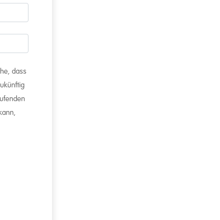
ehe, dass
ukünftig
aufenden
 kann,