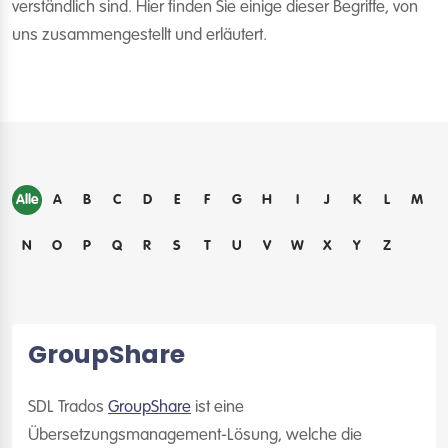
verständlich sind. Hier finden Sie einige dieser Begriffe, von
uns zusammengestellt und erläutert.
Alle
A
B
C
D
E
F
G
H
I
J
K
L
M
N
O
P
Q
R
S
T
U
V
W
X
Y
Z
GroupShare
SDL Trados
GroupShare
ist eine
Übersetzungsmanagement-Lösung, welche die