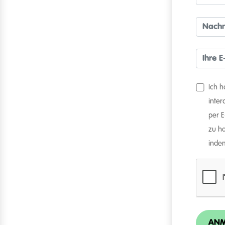
Ich 
inte
per 
zu ha
indem
ANM