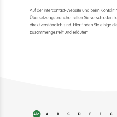
Auf der intercontact-Website und beim Kontakt m
Übersetzungsbranche treffen Sie verschiedentlich
direkt verständlich sind. Hier finden Sie einige di
zusammengestellt und erläutert.
Alle
A
B
C
D
E
F
G