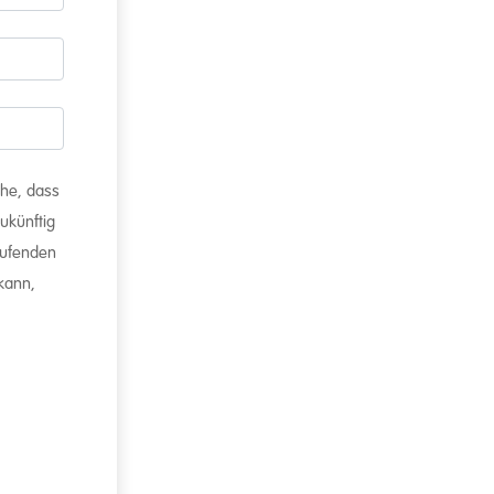
ehe, dass
ukünftig
aufenden
 kann,