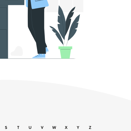
S
T
U
V
W
X
Y
Z