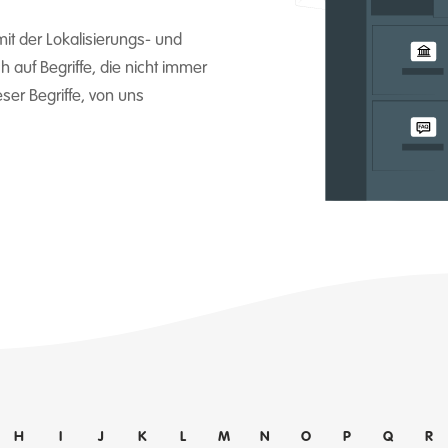
it der Lokalisierungs- und
 auf Begriffe, die nicht immer
eser Begriffe, von uns
H
I
J
K
L
M
N
O
P
Q
R