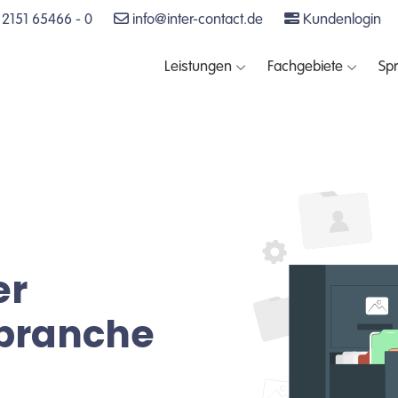
2151 65466 - 0
info@inter-contact.de
Kundenlogin
Leistungen
Fachgebiete
Sp
er
sbranche