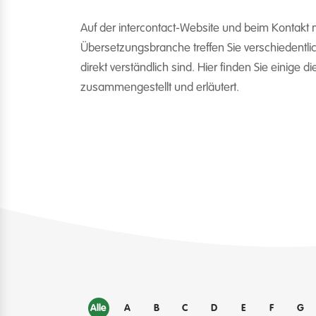
Auf der intercontact-Website und beim Kontakt m
Übersetzungsbranche treffen Sie verschiedentlich
direkt verständlich sind. Hier finden Sie einige di
zusammengestellt und erläutert.
Alle
A
B
C
D
E
F
G