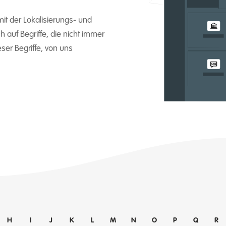
it der Lokalisierungs- und
 auf Begriffe, die nicht immer
eser Begriffe, von uns
H
I
J
K
L
M
N
O
P
Q
R