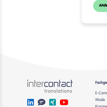
ANM
Fachge
E-Com
Mode
Kosmet