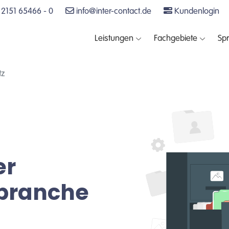
2151 65466 - 0
info@inter-contact.de
Kundenlogin
Leistungen
Fachgebiete
Sp
tz
er
sbranche