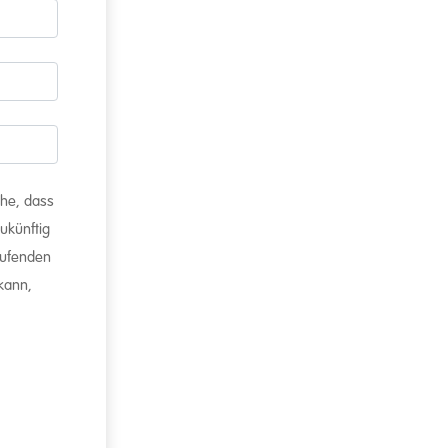
ehe, dass
ukünftig
aufenden
 kann,