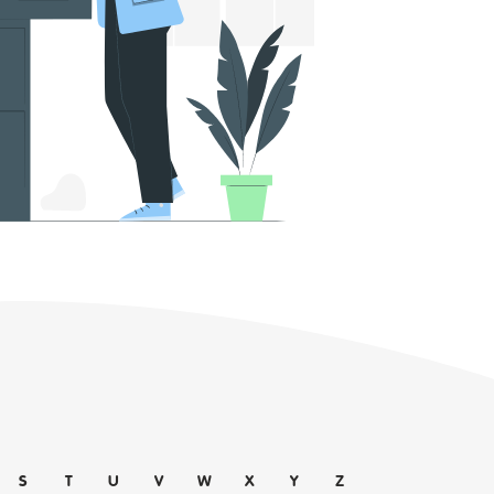
S
T
U
V
W
X
Y
Z