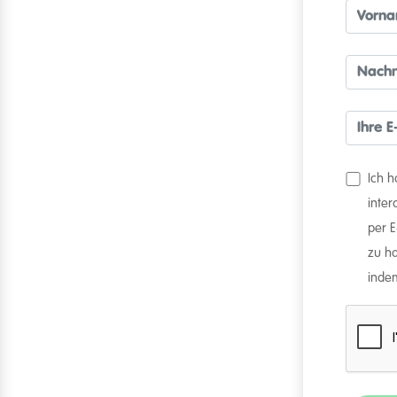
Ich 
inte
per 
zu ha
indem