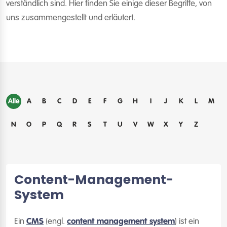
verständlich sind. Hier finden Sie einige dieser Begriffe, von
uns zusammengestellt und erläutert.
Alle
A
B
C
D
E
F
G
H
I
J
K
L
M
N
O
P
Q
R
S
T
U
V
W
X
Y
Z
Content-Management-
System
Ein
CMS
(engl.
content management system
) ist ein