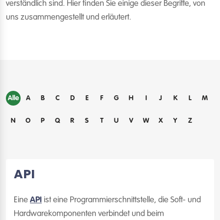
verständlich sind. Hier finden Sie einige dieser Begriffe, von
uns zusammengestellt und erläutert.
Alle
A
B
C
D
E
F
G
H
I
J
K
L
M
N
O
P
Q
R
S
T
U
V
W
X
Y
Z
API
Eine
API
ist eine Programmierschnittstelle, die Soft- und
Hardwarekomponenten verbindet und beim