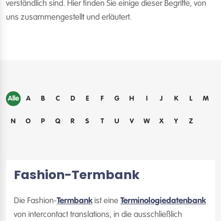
verständlich sind. Hier finden Sie einige dieser Begriffe, von
uns zusammengestellt und erläutert.
Alle
A
B
C
D
E
F
G
H
I
J
K
L
M
N
O
P
Q
R
S
T
U
V
W
X
Y
Z
Fashion-Termbank
Die Fashion-
Termbank
ist eine
Terminologiedatenbank
von intercontact translations, in die ausschließlich