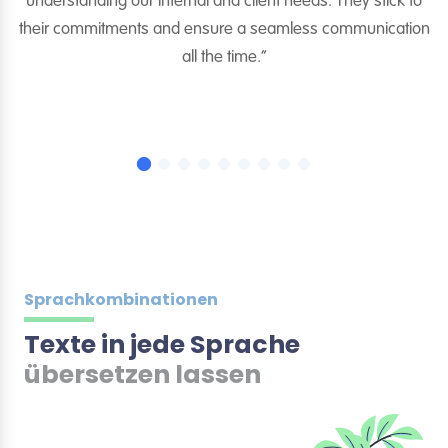
ei
understanding our internal and client needs. They stick to
e
their commitments and ensure a seamless communication
en
all the time.“
Sprachkombinationen
Texte in jede Sprache
übersetzen lassen