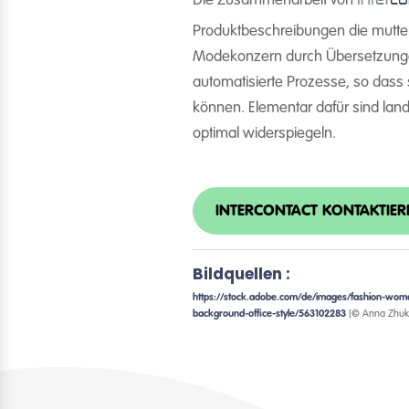
Die Zusammenarbeit von
Produktbeschreibungen die mutte
Modekonzern durch Übersetzungen
automatisierte Prozesse, so dass 
können. Elementar dafür sind lan
optimal widerspiegeln.
INTERCONTACT KONTAKTIER
Bildquellen :
https://stock.adobe.com/de/images/fashion-woman-w
background-office-style/563102283
[© Anna Zhuk