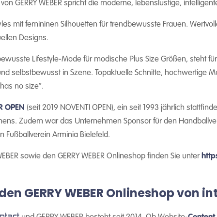
von GERRY WEBER spricht die moderne, lebenslustige, intelligen
les mit femininen Silhouetten für trendbewusste Frauen. Wertvo
uellen Designs.
wusste Lifestyle-Mode für modische Plus Size Größen, steht für 
nd selbstbewusst in Szene. Topaktuelle Schnitte, hochwertige Ma
has no size“.
R OPEN
(seit 2019 NOVENTI OPEN), ein seit 1993 jährlich stattfind
hmens. Zudem war das Unternehmen Sponsor für den Handballve
n Fußballverein Arminia Bielefeld.
WEBER sowie den GERRY WEBER Onlineshop finden Sie unter
htt
 den GERRY WEBER Onlineshop von in
ntact