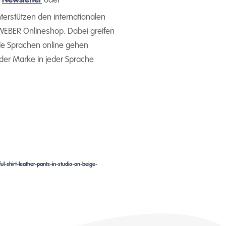
,
Newsletter
oder
terstützen den internationalen
WEBER Onlineshop. Dabei greifen
alle Sprachen online gehen
der Marke in jeder Sprache
l-shirt-leather-pants-in-studio-on-beige-