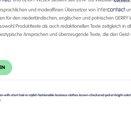
und GERRY WEBER besteht seit 2014. Ob Website-
Content
inter
contact
rsprachlichen und modeaffinen Übersetzer von
un
 für den niederländischen, englischen und polnischen GERRY 
sowohl Produkttexte als auch redaktionellen Texte zeitgleich in 
destypische Ansprachen und überzeugende Texte, die den Geist 
EN
ith-short-hair-in-stylish-fashionable-business-clothes-brown-checkered-jacket-bright-colorfu
]