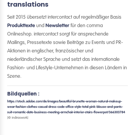
translations
Seit 2015 übersetzt intercontact auf regelmäßiger Basis
Produkttexte
und
Newsletter
für den comma
Onlineshop. intercontact sorgt für ansprechende
Mailings, Pressetexte sowie Beiträge zu Events und PR-
Aktionen in englischer, französischer und
niederländischer Sprache und setzt das internationale
Fashion- und Lifestyle-Unternehmen in diesen Ländern in
Szene.
Bildquellen :
https://stock.adobe.com/de/images/beautiful-brunette-woman-natural-makeup-
wear-fashion-clothes-casual-dress-code-office-style-total-pink-blouse-and-pants-
suit-romantic-date-business-meeting-armchair-interior-stairs-flowerpot/366303784
[© indiraswork]