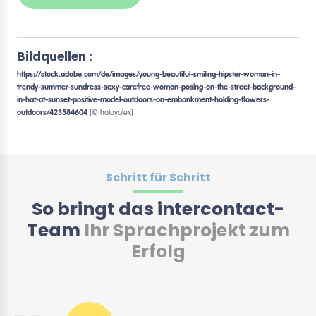
Bildquellen :
https://stock.adobe.com/de/images/young-beautiful-smiling-hipster-woman-in-
trendy-summer-sundress-sexy-carefree-woman-posing-on-the-street-background-
in-hat-at-sunset-positive-model-outdoors-on-embankment-holding-flowers-
outdoors/423584604
[© halayalex]
Schritt für Schritt
So bringt das intercontact-
Team
Ihr Sprachprojekt zum
Erfolg