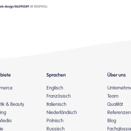
web-design/86290389
[© REDPIXEL]
biete
Sprachen
Über uns
merce
Englisch
Unternehm
Französisch
Team
ik & Beauty
Italienisch
Qualität
ing
Niederländisch
Referenzen
 Media
Polnisch
Blog
ie
Russisch
Fachglossa