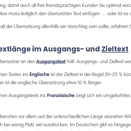
ung, damit auch all Ihre fremdsprachigen Kunden Sie optimal ver
afiker muss lediglich den übersetzten Text einfügen … oder ist es
lt der Übersetzung allenfalls ein Vorschlag sein sollte, erfahren S
Textlänge im Ausgangs- und
Zieltext
Übersetzer an den
Ausgangstext
hält: Ausgangs- und Zieltext we
hen Textes ins
Englische
ist der Zieltext in der Regel 20–25 % kürz
r ist die englische Übersetzung etwa 10 % länger.
chen Ausgangstexts ins
Französische
zeigt sich ein umgekehrtes 
beruhen vor allem auf der unterschiedlichen Länge einzelner Wört
ch bei wenig Platz viel ausdrücken. Im Deutschen gibt es hingege