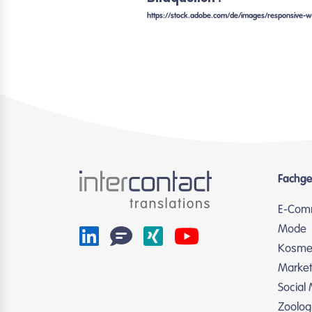
https://stock.adobe.com/de/images/responsive-
Fachge
E-Com
Mode
Kosmet
Market
Social
Zoolog