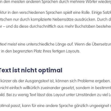
 in den meisten anderen Sprachen durch mehrere Wörter wiede
uktur in den verschiedenen Sprachen spielt eine Rolle. Einige Sat
eutschen nur durch komplizierte Nebensätze ausdrücken. Durc
 – und da diese durchschnittlich aus mehr Buchstaben bestehen a
xt meist eine unterschiedliche Länge auf. Wenn die Übersetzung d
t in den begrenzten Platz Ihres fertigen Layouts.
Text ist nicht optimal
ürzer als der Ausgangstext ist, können sich Probleme ergeben. 
n nicht einfach willkürlich zueinander gesetzt, sondern in bestimm
ild. Bei zu wenig Text lässt das Layout unter Umständen zu viel 
optimal passt, kann für eine andere Sprache gänzlich ungeeignet 