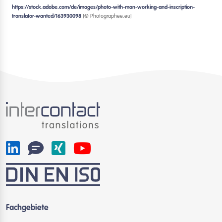
https://stock.adobe.com/de/images/photo-with-man-working-and-inscription-
translator-wanted/163930098
[© Photographee.eu]
Fachgebiete