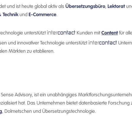
t und ist heute global aktiv als
Übersetzungsbüro
,
Lektorat
un
& Technik
und
E-Commerce
.
inter
contact
echnologie unterstützt
Kunden mit
Content
für all
inter
contact
en und innovativer Technologie unterstützt
Untern
alen Märkten zu etablieren.
nse Advisory, ist ein unabhängiges Marktforschungsunternehm
ialisiert hat. Das Unternehmen bietet datenbasierte Forschung z
g
, Dolmetschen und Übersetzungstechnologie.