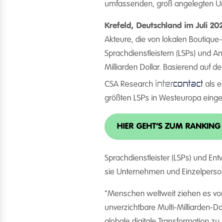
umfassenden, groß angelegten U
Krefeld, Deutschland im Juli 20
Akteure, die von lokalen Boutique
Sprachdienstleistern (LSPs) und 
Milliarden Dollar. Basierend auf
inter
contact
CSA Research
als e
größten LSPs in Westeuropa einges
HIER GEHT’S ZUM RANKING
Sprachdienstleister (LSPs) und E
sie Unternehmen und Einzelperson
"Menschen weltweit ziehen es vor,
unverzichtbare Multi-Milliarden-D
globale digitale Transformation 