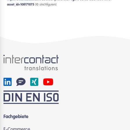
asset_id=108171075
[© strichfiguren]
Fachgebiete
E-Commerce